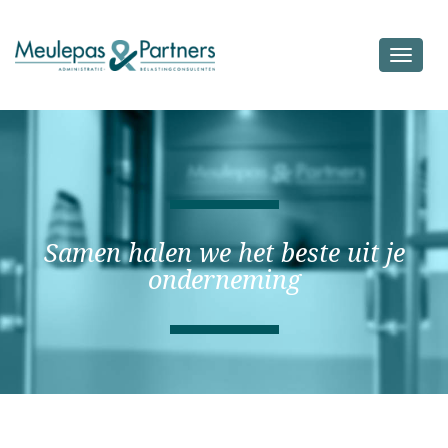
Toggle
navigat
Samen halen we het beste uit je
onderneming