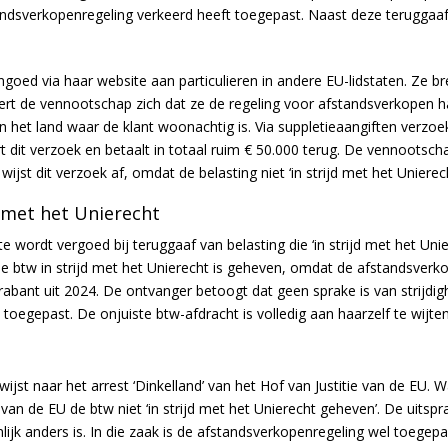
tandsverkopenregeling verkeerd heeft toegepast. Naast deze teruggaa
oed via haar website aan particulieren in andere EU-lidstaten. Ze b
eert de vennootschap zich dat ze de regeling voor afstandsverkopen 
in het land waar de klant woonachtig is. Via suppletieaangiften verz
 dit verzoek en betaalt in totaal ruim € 50.000 terug. De vennootsch
jst dit verzoek af, omdat de belasting niet ‘in strijd met het Unierec
d met het Unierecht
 wordt vergoed bij teruggaaf van belasting die ‘in strijd met het Unie
de btw in strijd met het Unierecht is geheven, omdat de afstandsver
abant uit 2024. De ontvanger betoogt dat geen sprake is van strijdig
oegepast. De onjuiste btw-afdracht is volledig aan haarzelf te wijten
jst naar het arrest ‘Dinkelland’ van het Hof van Justitie van de EU. W
ie van de EU de btw niet ‘in strijd met het Unierecht geheven’. De uit
nlijk anders is. In die zaak is de afstandsverkopenregeling wel toeg