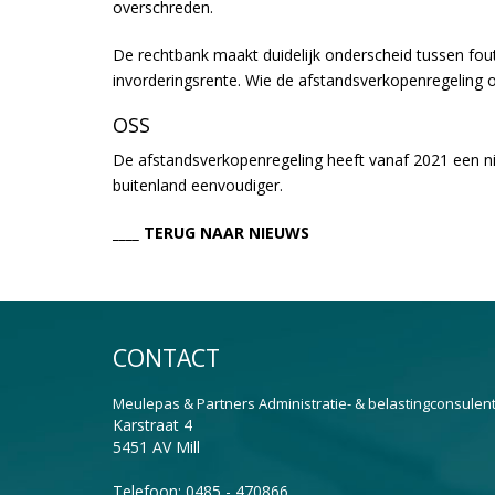
overschreden.
De rechtbank maakt duidelijk onderscheid tussen foute
invorderingsrente. Wie de afstandsverkopenregeling ov
OSS
De afstandsverkopenregeling heeft vanaf 2021 een 
buitenland eenvoudiger.
____ TERUG NAAR NIEUWS
CONTACT
Meulepas & Partners Administratie- & belastingconsulen
Karstraat 4
5451 AV Mill
Telefoon: 0485 - 470866