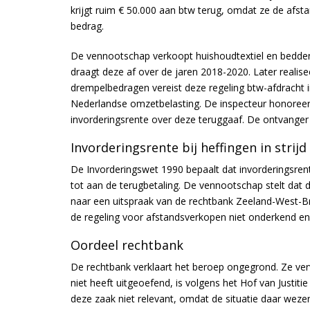
krijgt ruim € 50.000 aan btw terug, omdat ze de afs
bedrag.
De vennootschap verkoopt huishoudtextiel en beddeng
draagt deze af over de jaren 2018-2020. Later realis
drempelbedragen vereist deze regeling btw-afdracht 
Nederlandse omzetbelasting. De inspecteur honoreert
invorderingsrente over deze teruggaaf. De ontvanger wi
Invorderingsrente bij heffingen in strij
De Invorderingswet 1990 bepaalt dat invorderingsrente
tot aan de terugbetaling. De vennootschap stelt dat 
naar een uitspraak van de rechtbank Zeeland-West-Br
de regeling voor afstandsverkopen niet onderkend en t
Oordeel rechtbank
De rechtbank verklaart het beroep ongegrond. Ze verwi
niet heeft uitgeoefend, is volgens het Hof van Justit
deze zaak niet relevant, omdat de situatie daar weze