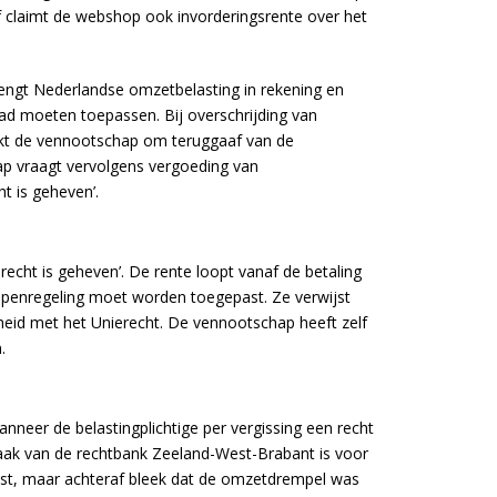
f claimt de webshop ook invorderingsrente over het
rengt Nederlandse omzetbelasting in rekening en
had moeten toepassen. Bij overschrijding van
oekt de vennootschap om teruggaaf van de
ap vraagt vervolgens vergoeding van
ht is geheven’.
recht is geheven’. De rente loopt vanaf de betaling
kopenregeling moet worden toegepast. Ze verwijst
heid met het Unierecht. De vennootschap heeft zelf
.
anneer de belastingplichtige per vergissing een recht
spraak van de rechtbank Zeeland-West-Brabant is voor
epast, maar achteraf bleek dat de omzetdrempel was