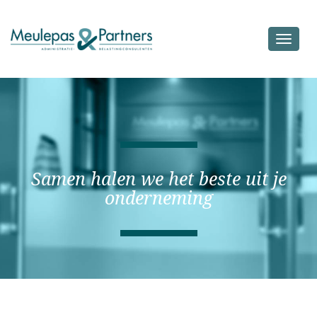
Toggle
navigat
Samen halen we het beste uit je
onderneming