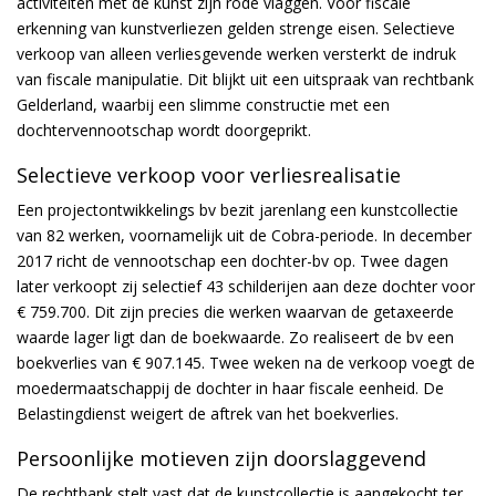
activiteiten met de kunst zijn rode vlaggen. Voor fiscale
erkenning van kunstverliezen gelden strenge eisen. Selectieve
verkoop van alleen verliesgevende werken versterkt de indruk
van fiscale manipulatie. Dit blijkt uit een uitspraak van rechtbank
Gelderland, waarbij een slimme constructie met een
dochtervennootschap wordt doorgeprikt.
Selectieve verkoop voor verliesrealisatie
Een projectontwikkelings bv bezit jarenlang een kunstcollectie
van 82 werken, voornamelijk uit de Cobra-periode. In december
2017 richt de vennootschap een dochter-bv op. Twee dagen
later verkoopt zij selectief 43 schilderijen aan deze dochter voor
€ 759.700. Dit zijn precies die werken waarvan de getaxeerde
waarde lager ligt dan de boekwaarde. Zo realiseert de bv een
boekverlies van € 907.145. Twee weken na de verkoop voegt de
moedermaatschappij de dochter in haar fiscale eenheid. De
Belastingdienst weigert de aftrek van het boekverlies.
Persoonlijke motieven zijn doorslaggevend
De rechtbank stelt vast dat de kunstcollectie is aangekocht ter