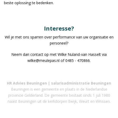
beste oplossing te bedenken.
Interesse?
Wil je met ons sparren over performance van uw organisatie en
personeel?
Neem dan contact op met Wilke Nuland-van Hasselt via
wilke@meulepas.nl of 0485 - 470866.
HR Advies Beuningen | salarisadministratie
Beuningen
Beuningen is een gemeente en plaats in de Nederlandse
provincie Gelderland. De gemeente bestaat sinds 1 juli 1980
naast Beuningen uit de kerkdorpen Ewijk, Weurt en Winssen.