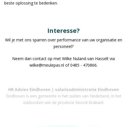
beste oplossing te bedenken.
Interesse?
Wil je met ons sparren over performance van uw organisatie en
personeel?
Neem dan contact op met Wilke Nuland-van Hasselt via
wilke@meulepas.nl of 0485 - 470866.
HR Advies Eindhoven | salarisadministratie
Eindhoven
Eindhoven is een gemeente in het zuiden van Nederland, in het
zuidoosten van de provincie Noord-Brabant.