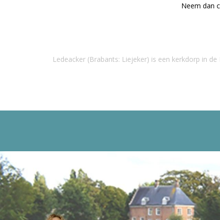
Neem dan co
Ledeacker (Brabants: Liejeker) is een kerkdorp in d