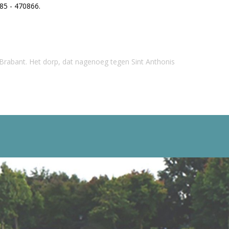
85 - 470866.
-Brabant. Het dorp, dat nagenoeg tegen Sint Anthonis