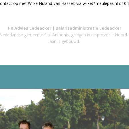
ntact op met Wilke Nuland-van Hasselt via wilke@meulepas.nl of 04
HR Advies Ledeacker | salarisadministratie
Ledeacker
e Nederlandse gemeente Sint Anthonis, gelegen in de provincie Noord
aan is gebouwd.